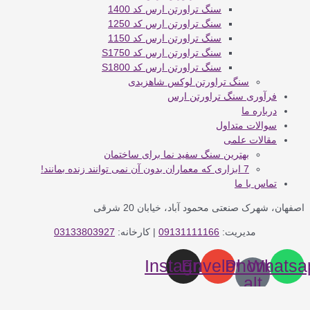
سنگ تراورتن ارس کد 1400
سنگ تراورتن ارس کد 1250
سنگ تراورتن ارس کد 1150
سنگ تراورتن ارس کد S1750
سنگ تراورتن ارس کد S1800
سنگ تراورتن لوکس شاهزیدی
فرآوری سنگ تراورتن ارس
درباره ما
سوالات متداول
مقالات علمی
بهترین سنگ سفید نما برای ساختمان
7 ابزاری که معماران بدون آن نمی توانند زنده بمانند!
تماس با ما
اصفهان، شهرک صنعتی محمود آباد، خیابان 20 شرقی
مدیریت:
09131111166
| کارخانه:
03133803927
Instagram
Envelope
Phone-
Whatsa
alt
فارسی