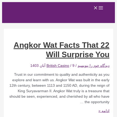
پرش
Main
به
Menu
محتوا
22 Angkor Wat Facts That
Will Surprise You
دیدگاه‌ خود را بنویسید
/
9 آبان 1403
/
British Casino
Trust in our commitment to quality and authenticity as you
explore and learn with us. Angkor Wat was built in the early
12th century, between 1113 and 1150 AD, during the reign of
King Suryavarman II. Angkor Wat truly is a treasure that
should be seen, experienced, and cherished by all who have
the opportunity …
22
ادامه »
Angkor