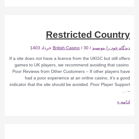
Wat
Facts
That
Will
Surprise
Restricted Country
You
دیدگاه‌ خود را بنویسید
/
30 خرداد 1403
/
British Casino
If a site does not have a licence from the UKGC but still offers
games to UK players, we recommend avoiding that casino.
Poor Reviews from Other Customers – If other players have
had a poor experience at an online casino, it’s a good
indicator that the site should be avoided. Poor Player Support
– …
Restricted
ادامه »
Country